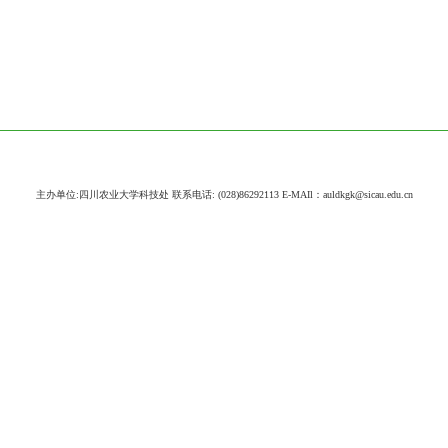
主办单位:四川农业大学科技处 联系电话: (028)86292113 E-MAIl：auldkgk@sicau.edu.cn