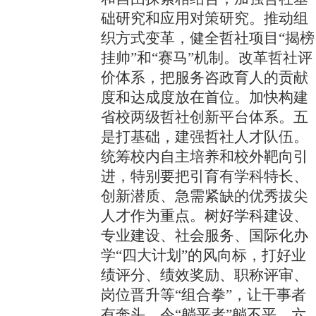
础研究和应用对策研究。推动组
织方式变革，健全哲社项目“揭榜
挂帅”和“赛马”机制。改革哲社评
价体系，把服务咨政育人的贡献
度和达成度放在首位。加快构建
省校两级哲社创新平台体系。五
是打基础，建强哲社人才队伍。
统筹校内自主培养和校外靶向引
进，特别要把引育有学科特长、
创新潜质、急需紧缺的优秀拔尖
人才作为重点。树好学科建设、
专业建设、社会服务、国际化办
学“四大计划”的风向标，打好业
绩评分、绩效奖励、职称评审、
岗位晋升等“组合拳”，让干事者
有奔头，令“躺平者”躺不平。六