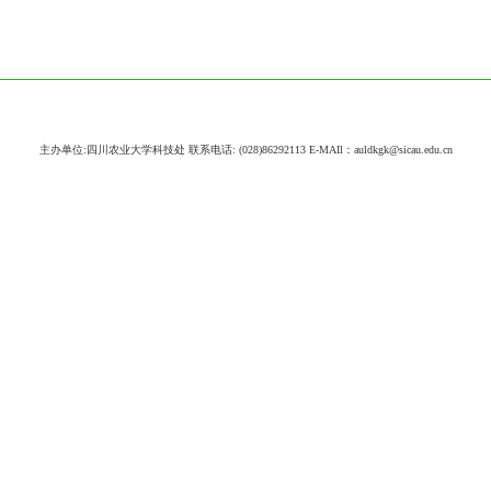
主办单位:四川农业大学科技处 联系电话: (028)86292113 E-MAIl：auldkgk@sicau.edu.cn