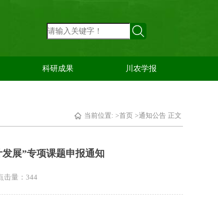
科研成果
川农学报
当前位置: >
首页
>
通知公告
正文
计发展”专项课题申报通知
 点击量：
344