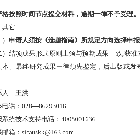
严格按照时间节点提交材料，逾期一律不予受理。
、其它
一）
申请人须按《选题指南》所规定方向选择申报
二）结项成果形式原则上须与预期成果一致
;获
文本。最终研究成果一律须先鉴定，后出版或发
。
系人：王洪
系电话：
028—86293016
报系统技术支持电话：
4008001636
系邮箱：
sicauskk@163.com