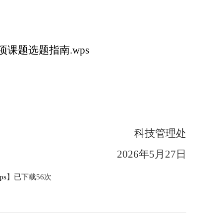
项课题选题指南.wps
科技管理处
2026年
5
月
27
日
ps
】已下载
56
次