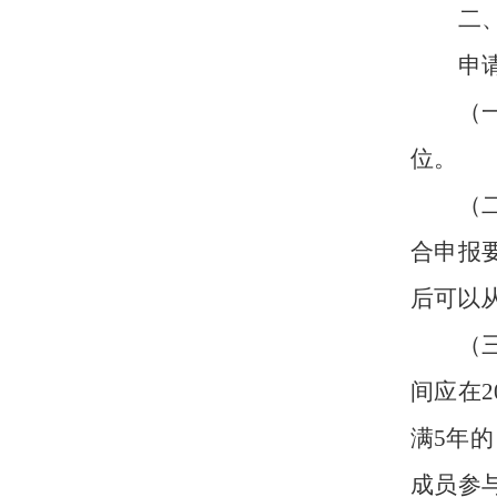
二
申
（
位。
（
合申报
后可以
（
间应在2
满5年
成员参