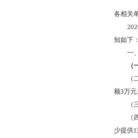
各相关
2
知如下
一
（
（
额3万元
（
（
少提供