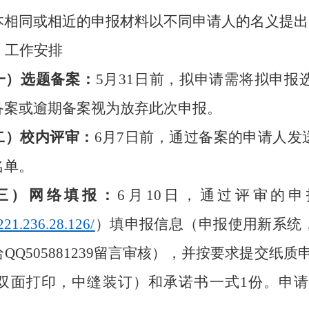
本相同或相近的申报材料以不同申请人的名义提出
、工作安排
一）选题备案：
5月31日前，拟申请需将拟申报
备案或逾期备案视为放弃此次申报。
二）校内评审：
6月7日前，通过备案的申请人
名单。
三）网络填报：
6月10日，通过评审的
/221.236.28.126/
）填申报信息（申报使用新系统
QQ505881239留言审核），并按要求提交纸
纸双面打印，中缝装订
）和承诺书一式
1份。
申