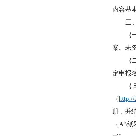
内容基
三
（
案。未
（
定申报
（
（
http:/
册，并给
（
A3