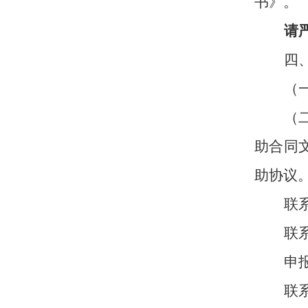
书》
。
请
四
（
（
助合同
助协议
联
联
申
联