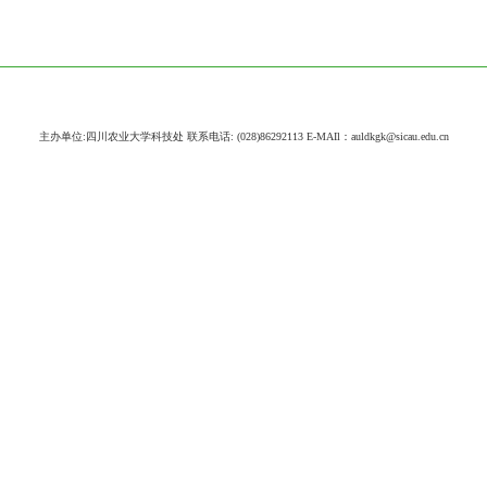
主办单位:四川农业大学科技处 联系电话: (028)86292113 E-MAIl：auldkgk@sicau.edu.cn