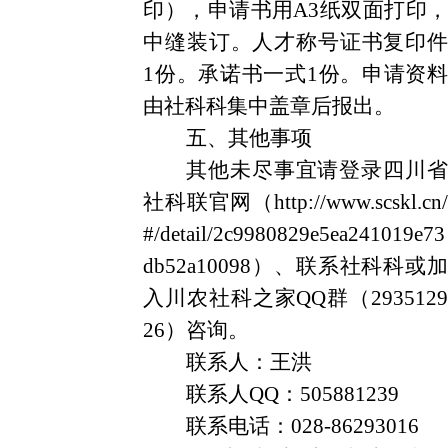
印），申请书用A3纸双面打印，
中缝装订。人才称号证书复印件
1份。承诺书一式1份。申请资料
由社科科集中盖章后报出。
五、其他事项
其他未尽事宜请登录四川省
社科联官网（
http://www.scskl.cn/
#/detail/2c9980829e5ea241019e73
db52a10098
）、联系社科科或加
入川农社科之家QQ群（2935129
26）咨询。
联系人：王洪
联系人Q
Q
：
505881239
联系电话：028-86293016