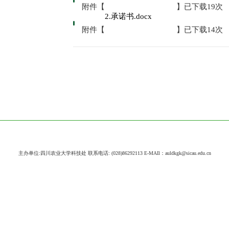
附件【
】已下载
19
次
2.承诺书.docx
附件【
】已下载
14
次
主办单位:四川农业大学科技处 联系电话: (028)86292113 E-MAIl：auldkgk@sicau.edu.cn