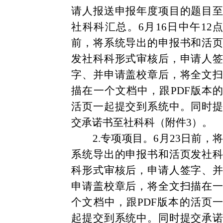
请人报送申报年度项目的题目至
社科科汇总。6
月
16
日
中午
12
前
，
将
系统导出的
申报书和活
发社科科形式审核
后
，
申请人签
字、并申请盖校章后
，
将
全文扫
描在一个文档中，跟
PDF版本的
活页一起提交到
系统中
。同时提
交承诺书
至社科科
（附件
3
）。
2.
专项项目。
6月23
日前，将
系统导出的
申报书和活页发社科
科形式审核
后
，
申请人签字、并
申请盖校章后
，
将
全文扫描在一
个文档中，跟
PDF版本的活页一
起提交到
系统中
。同时提交承诺