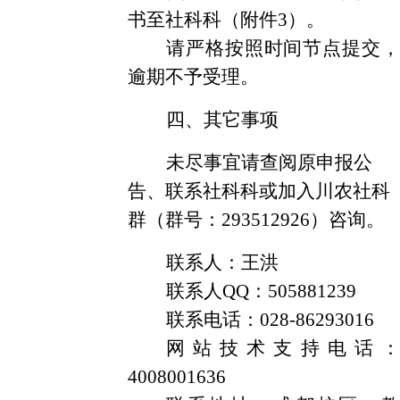
书
至社科科
（附件
3
）。
请严格按照时间节点提交，
逾期不予受理。
四、其它事项
未尽事宜请查阅
原申报公
告、
联系社科科或加入川农社科
群（群号：
293512926）
咨询
。
联系人：王洪
联系人
QQ：505881239
联系电话：
028-86293016
网站技术支持电话：
4008001636