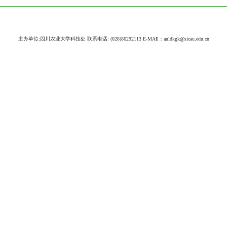
主办单位:四川农业大学科技处 联系电话: (028)86292113 E-MAIl：auldkgk@sicau.edu.cn