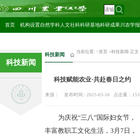
科技管理处
首页
机构设置
自然学科
人文社科
科研基地
科研成果
川农学报
当前位置: >
首页
>
科技新闻
正文
科技新闻
科技新闻
科技赋能农业·共赴春日之约
来源： 发布时间 : 2025-03-10 点击量：
153
为庆祝
“三八”国际妇女节，
丰富
教职工
文化生活，
3月7日，