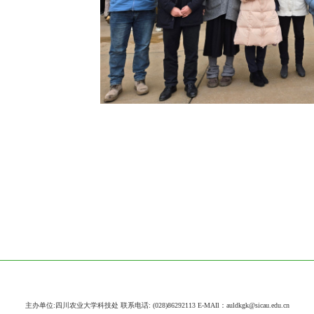
主办单位:四川农业大学科技处 联系电话: (028)86292113 E-MAIl：auldkgk@sicau.edu.cn