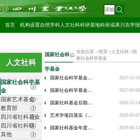
科技管理处
首页
机构设置
自然学科
人文社科
科研基地
科研成果
川农学报
当前位置: >
首页
>
人文社科
>
国
国家社会科
家社会科学基金
人文社科
学基金
国家社会科学基金免于鉴定提交资料
2025-12-15
国家社会科学基
金
国家社会科学基金项目资金管理办法（2021年）
2025-03-06
国家艺术基金
国家社科基金后期资助项目鉴定结项工作细则（试行）及流程图
2020-12-14
教育部
艺术学项目落实《关于进一步完善国家社会科学基金项目管理的有关规定》相关工作流程
2020-05-07
四川省社科基金
四川省社科联
国家社科基金年度项目线上结项工作指南
2019-06-13
其他