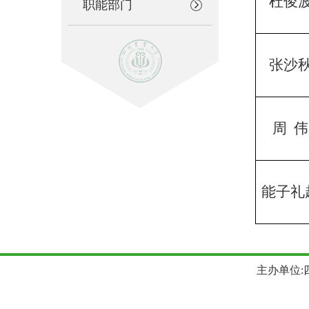
杜俊
职能部门
张沙
周 伟
能子礼
主办单位:四川