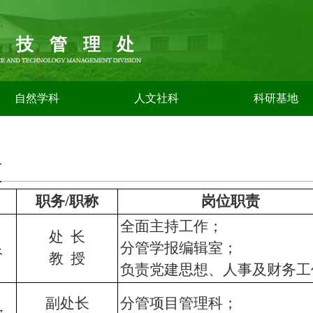
科技管理处
自然学科
人文社科
科研基地
介
职务/职称
岗位职责
全面主持工作；
处 长
良
分管学报编辑室；
教 授
负责党建思想、人事及财务工
副处长
分管项目管理科；