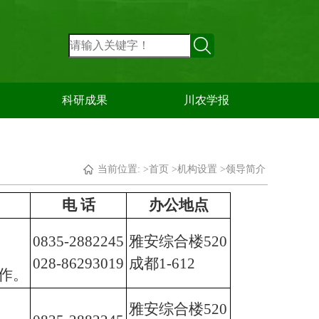
科研成果
川农学报
当前位置: >
首页
>
机构设置
>
领导简介
电 话
办公地点
0835-2882245
雅安综合楼520
028-86293019
成都1-612
作。
雅安综合楼520