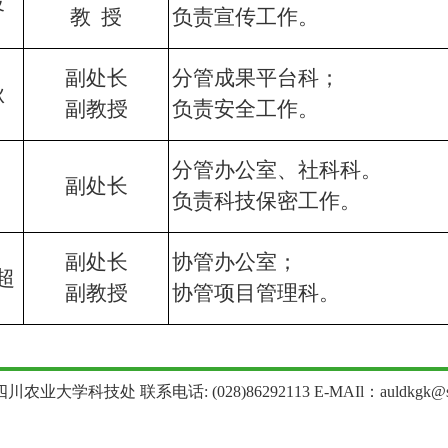
波
教 授
负责宣传工作。
副处长
分管成果平台科；
秋
副教授
负责安全工作。
分管办公室、
社科科
。
副处长
负责科技保密工作。
副处长
协管办公室；
超
副教授
协管项目管理科。
农业大学科技处 联系电话: (028)86292113 E-MAIl：auldkgk@sica