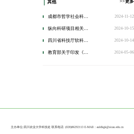
>>更多
其他
成都市哲学社会科学规划项目基本要求
2024-11-12
纵向科研项目相关业务处理流程说明
2024-10-15
四川省科技厅软科学项目结项验收程序
2024-10-14
教育部关于印发《高等学校学术不端行为调查处理实施细则》的通知
2024-05-06
主办单位:四川农业大学科技处 联系电话: (028)86292113 E-MAIl：auldkgk@sicau.edu.cn