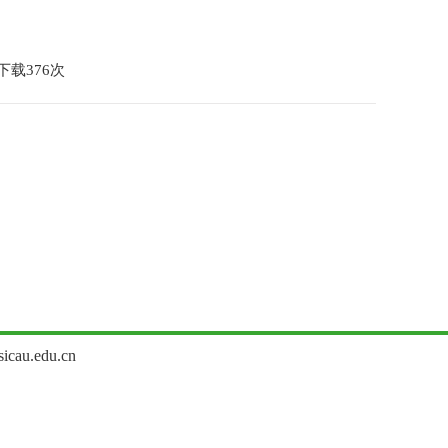
下载
376
次
u.edu.cn