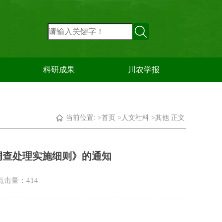
科研成果
川农学报
当前位置: >
首页
>
人文社科
>
其他
正文
调查处理实施细则》的通知
 点击量：
414