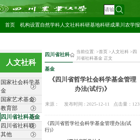
科技管理处
首页
机构设置
自然学科
人文社科
科研基地
科研成果
川农学报
当前位置: >
首页
>
人文社科
>
四
四川省社科
川省社科基金
正文
人文社科
基金
《四川省哲学社会科学基金管理
国家社会科学基
办法(试行)》
金
国家艺术基金
来源： 发布时间 : 2025-12-11 点击量：
123
教育部
四川省社科基金
《四川省哲学社会科学基金管理办法(试
四川省社科联
行)》
其他