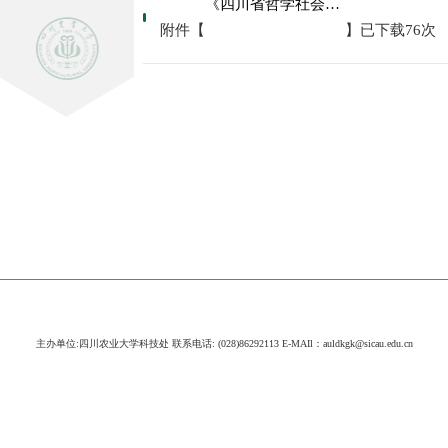
《四川省哲学社会科学基金管理办法(试行)》.pdf
附件【
】已下载
76
次
主办单位:四川农业大学科技处 联系电话: (028)86292113 E-MAIl：auldkgk@sicau.edu.cn