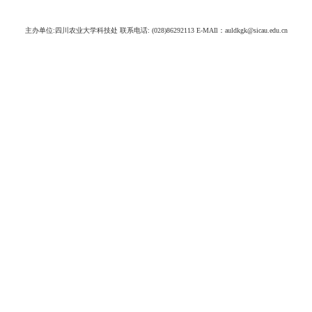
主办单位:四川农业大学科技处 联系电话: (028)86292113 E-MAIl：auldkgk@sicau.edu.cn