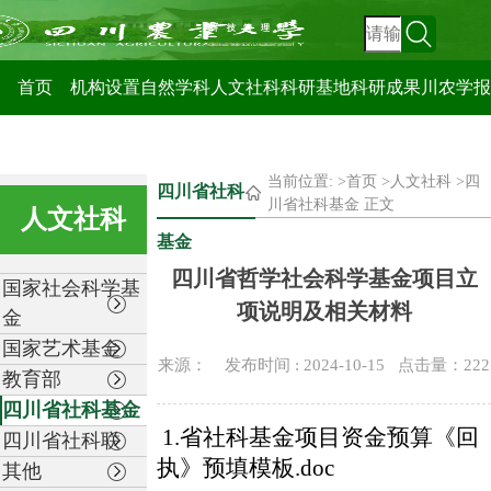
科技管理处
首页
机构设置
自然学科
人文社科
科研基地
科研成果
川农学报
当前位置: >
首页
>
人文社科
>
四
四川省社科
川省社科基金
正文
人文社科
基金
四川省哲学社会科学基金项目立
国家社会科学基
项说明及相关材料
金
国家艺术基金
来源： 发布时间 : 2024-10-15 点击量：
222
教育部
四川省社科基金
1.省社科基金项目资金预算《回
四川省社科联
执》预填模板.doc
其他