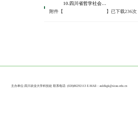
10.四川省哲学社会科学规划项目结项免鉴审批表.doc
附件【
】已下载
236
次
主办单位:四川农业大学科技处 联系电话: (028)86292113 E-MAIl：auldkgk@sicau.edu.cn