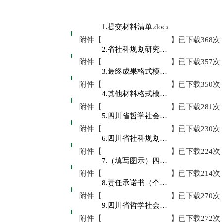
1.提交材料清单.docx
附件【
】已下载
368
次
2.省社科规划研究项目鉴定结项审批书.doc
附件【
】已下载
357
次
3.最终成果格式模板.doc
附件【
】已下载
350
次
4.其他材料格式模板.doc
附件【
】已下载
281
次
5.四川省哲学社会科学规划后期资助项目结项审批书.doc
附件【
】已下载
230
次
6.四川省社科规划项目重要事项变更审批表.doc
附件【
】已下载
224
次
7.（填写图示）四川省社科规划项目重要事项变更审批表.pdf
附件【
】已下载
214
次
8.责任承诺书（个人）.doc
附件【
】已下载
270
次
9.四川省哲学社会科学基金项目资金管理办法(试行).docx
附件【
】已下载
272
次