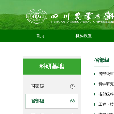
首页
机构设置
省部级
科研基地
省部级重
科学研究
国家级
省部级科
省部级
工程（技