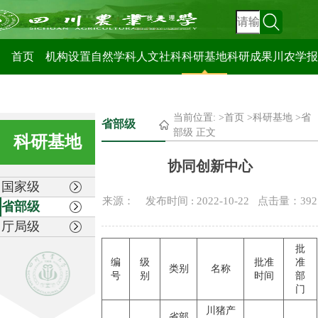
科技管理处
首页
机构设置
自然学科
人文社科
科研基地
科研成果
川农学报
当前位置: >
首页
>
科研基地
>
省
省部级
部级
正文
科研基地
协同创新中心
国家级
来源： 发布时间 : 2022-10-22 点击量：
392
省部级
厅局级
批
编
级
批准
准
类别
名称
号
别
时间
部
门
川猪产
省部