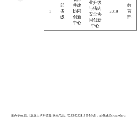
业升级
部
共建
教
与猪肉
省
协同
育
1
2019
安全协
级
创新
部
同创新
中心
中心
主办单位:四川农业大学科技处 联系电话: (028)86292113 E-MAIl：auldkgk@sicau.edu.cn