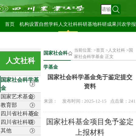
科技管理处
首页
机构设置
自然学科
人文社科
科研基地
科研成果
川农学报
当前位置: >
首页
>
人文社科
>
国
国家社会科
家社会科学基金
正文
人文社科
学基金
国家社会科学基金免于鉴定提交
国家社会科学基
资料
金
国家艺术基金
来源： 发布时间 : 2025-12-15 点击量：
241
教育部
四川省社科基金
国家社科基金项目免予鉴定
四川省社科联
其他
上报材料