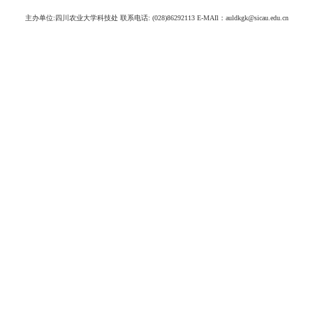
主办单位:四川农业大学科技处 联系电话: (028)86292113 E-MAIl：auldkgk@sicau.edu.cn