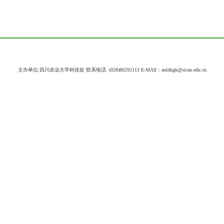
主办单位:四川农业大学科技处 联系电话: (028)86292113 E-MAIl：auldkgk@sicau.edu.cn