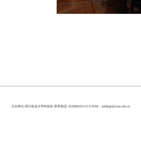
主办单位:四川农业大学科技处 联系电话: (028)86292113 E-MAIl：auldkgk@sicau.edu.cn