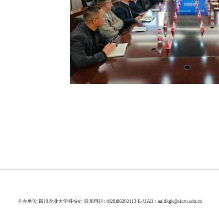
主办单位:四川农业大学科技处 联系电话: (028)86292113 E-MAIl：auldkgk@sicau.edu.cn