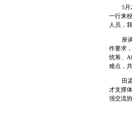
5
一行来
人员，
座
作要求
统筹、
难点，
田
才支撑
强交流