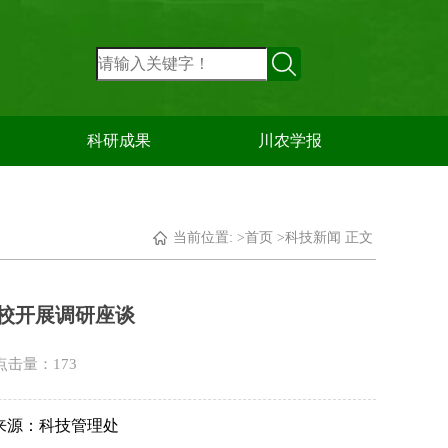
科研成果
川农学报
当前位置: >
首页
>
科技新闻
正文
校开展调研座谈
 点击量：
173
来源：科技管理处