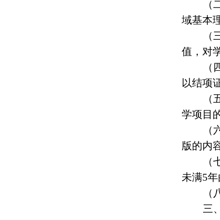
（
域基本
（
值，对
（
以结项
（
学项目
（
版的内
（
未满5
（
三