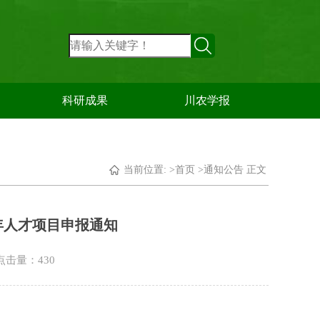
科研成果
川农学报
当前位置: >
首页
>
通知公告
正文
年人才项目申报通知
 点击量：
430