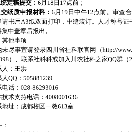
.系统定稿提交：
6月18日17点前；
.提交纸质申报材料：
6月
19
日中午12点前。审查
申请书用A3纸双面打印，中缝装订。人才称号证
科集中盖章后报出。
、其他事项
他未尽事宜请登录四川省社科联官网（
http://www
098
）、联系社科科或加入川农社科之家QQ群（293
系人：王洪
系人Q
Q
：
505881239
电话：028-86293016
技术支持电话：4008001636
系地址：成都校区一教613室
件：