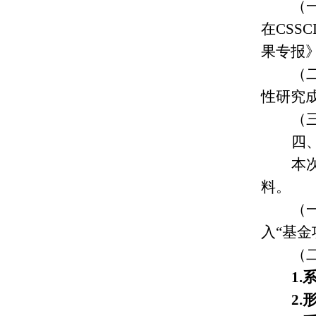
（
在CS
果专报》
（
性研究
（
四
本
料。
（一
入“基金
（
1
2