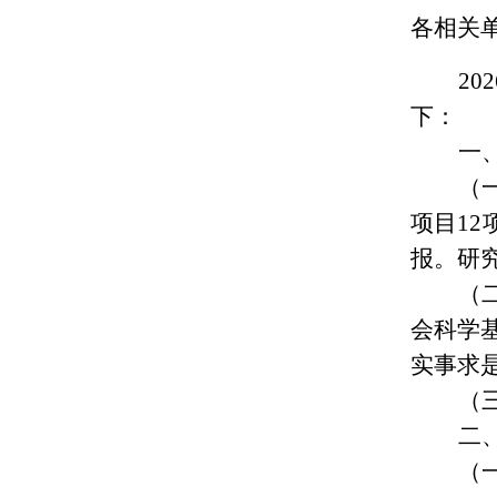
各相关
2
下：
一
（
项目1
报。研
（
会科学
实事求
（
二
（一