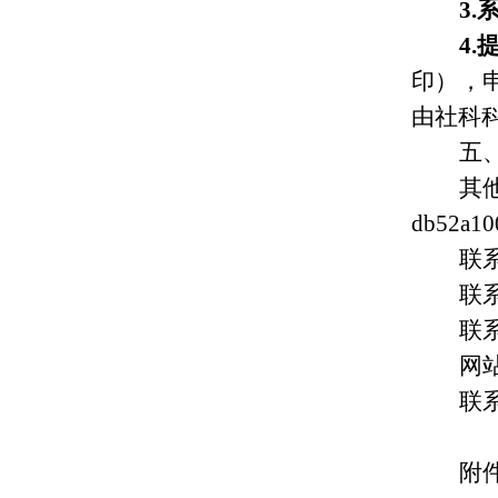
3
4
印），
由社科
五
其
db52a10
联
联
联系
网站
联
附