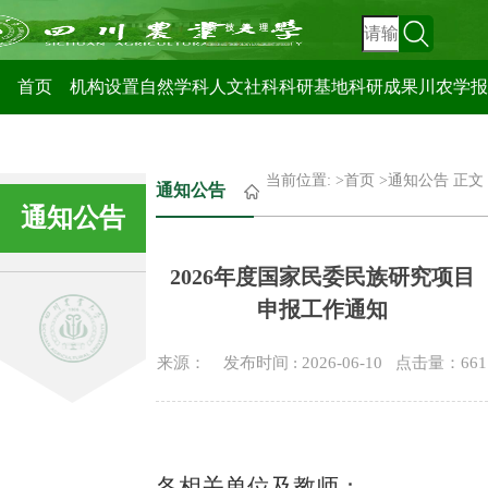
科技管理处
首页
机构设置
自然学科
人文社科
科研基地
科研成果
川农学报
当前位置: >
首页
>
通知公告
正文
通知公告
通知公告
2026年度国家民委民族研究项目
申报工作通知
来源： 发布时间 : 2026-06-10 点击量：
661
各相关单位
及教师
：