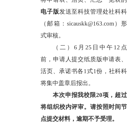
电子版
发送至科技管理处社科科
（邮箱：
sicau
skk@163.
com）形
式审核。
（二）
6
月
25
日中午
1
2
点
前，申请人提交纸质版申请表
、
活页
、
承诺书
各
1式1份，社科科
将集中盖章后报出。
本次申报我校限
20
项，超过
将组织校内评审。请按照时间
节
点
提交材料，逾期不予受理。