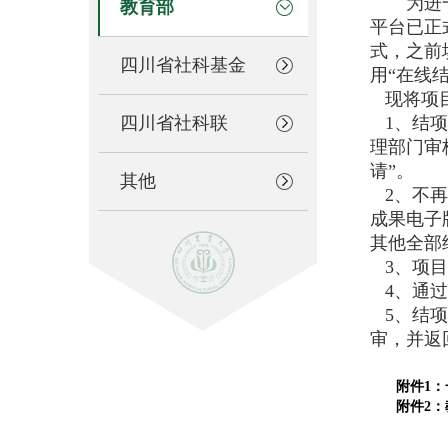
为进一步
教育部
平台已正
式，之前
四川省社科基金
用“在线
现将项
四川省社科联
1
、结项
理部门审
请”。
其他
2
、不再
成果电子
其他全部
3
、项
4
、通过
5
、结
审，并返
附件1：
附件2：