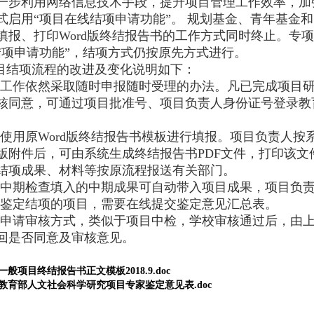
利用网络信息技术手段，提升项目管理工作效率，加强
式启用“项目在线结项申请功能”。 规划基金、青年基金
填报、打印
Word
版终结报告书的工作方式同时终止。专项
结项申请功能”，结项方式仍按原先方式进行。
目结项流程的改进及变化说明如下：
工作依然采取随时申报随时受理的办法。凡已完成项目
核同意，可通过项目批准号、项目负责人身份证号登录教
使用原
Word
版终结报告书模板进行填报。项目负责人按
版附件后，可由系统生成终结报告书
PDF
文件，打印该文
结项成果、材料等按原流程报送有关部门。
目中期检查填入的中期成果可自动带入项目成果，项目负
鉴定结项的项目，需要在线提交鉴定意见汇总表。
项申请审核方式，类似于项目中检，学校审核通过后，由
回是否同意及审核意见。
一般项目终结报告书正文模板2018.9.doc
教育部人文社会科学研究项目专家鉴定意见表.doc