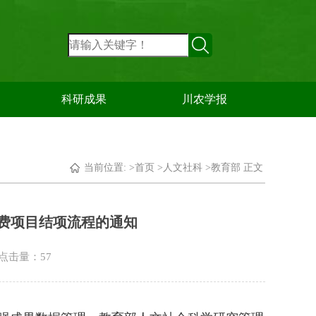
科研成果
川农学报
当前位置: >
首页
>
人文社科
>
教育部
正文
费项目结项流程的通知
9 点击量：
57