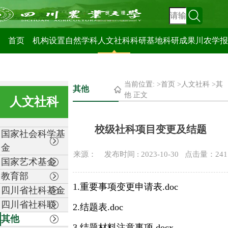
科技管理处
首页
机构设置
自然学科
人文社科
科研基地
科研成果
川农学报
当前位置: >
首页
>
人文社科
>
其
其他
他
正文
人文社科
校级社科项目变更及结题
国家社会科学基
金
来源： 发布时间 : 2023-10-30 点击量：
241
国家艺术基金
教育部
1.重要事项变更申请表.doc
四川省社科基金
四川省社科联
2.结题表.doc
其他
3.结题材料注意事项.docx