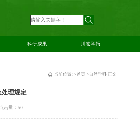
科研成果
川农学报
当前位置: >
首页
>
自然学科
正文
查处理规定
1 点击量：
50