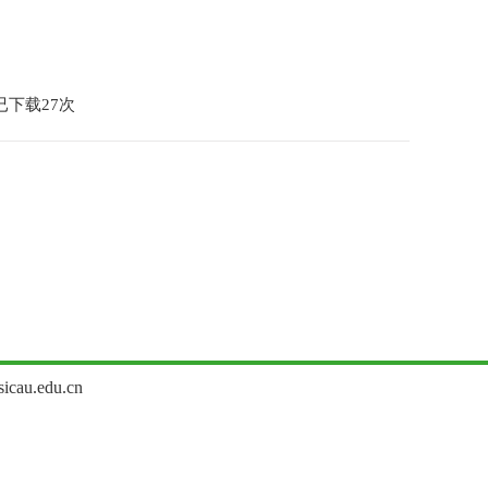
已下载
27
次
u.edu.cn