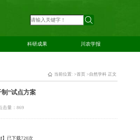
科研成果
川农学报
当前位置: >
首页
>
自然学科
正文
干制”试点方案
 点击量：
869
f
】已下载
720
次