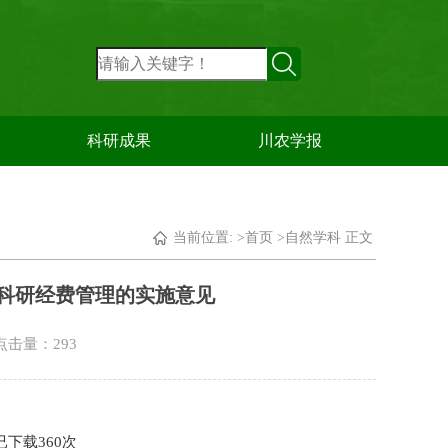
科研成果
川农学报
当前位置: >
首页
>
自然学科
正文
政科研经费管理的实施意见
 点击量：
293
已下载
360
次