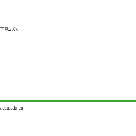
下载
29
次
u.edu.cn