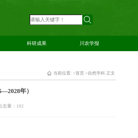
科研成果
川农学报
当前位置: >
首页
>
自然学科
正文
—2028年）
 点击量：
102