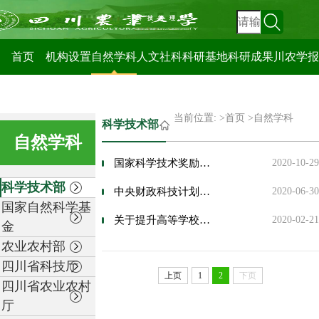
科技管理处
首页
机构设置
自然学科
人文社科
科研基地
科研成果
川农学报
当前位置: >
首页
>
自然学科
科学技术部
自然学科
国家科学技术奖励条例
2020-10-29
科学技术部
中央财政科技计划项目（课题）结题审计指引
2020-06-30
国家自然科学基
关于提升高等学校专利质量促进转化运用的若干意见
2020-02-21
金
农业农村部
四川省科技厅
上页
1
2
下页
四川省农业农村
厅