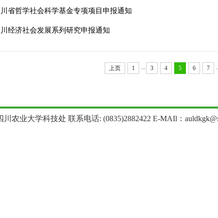
年四川省哲学社会科学基金专项项目申报通知
年四川经济社会发展系列研究申报通知
...
.
上页
1
3
4
5
6
7
农业大学科技处 联系电话: (0835)2882422 E-MAIl：auldkgk@sica