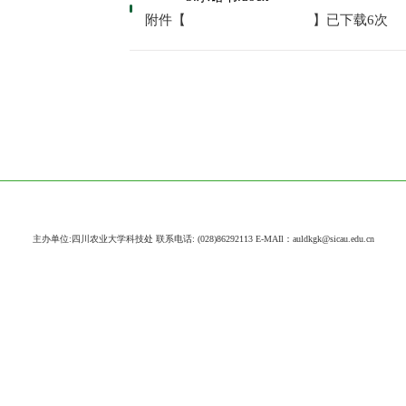
附件【
】已下载
6
次
主办单位:四川农业大学科技处 联系电话: (028)86292113 E-MAIl：auldkgk@sicau.edu.cn