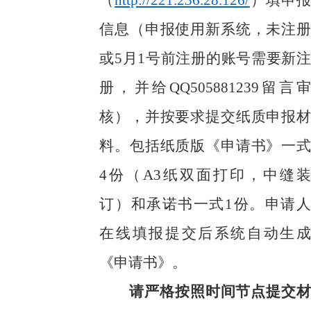
（
http://221.236.28.126/
）填申报
信息（申报使用新系统，未注册
或
5月1号前注册的账号需要新注
册，并给QQ505881239留言审
核），并按要求提交纸质申报材
料。包括
纸质版《申请书》一式
4份
（
A3纸双面打印，中缝装
订
）和承诺书一式
1份。
申请人
在线填报提交后系统自动生成
《申请书》
。
请严格按照时间节点提交材