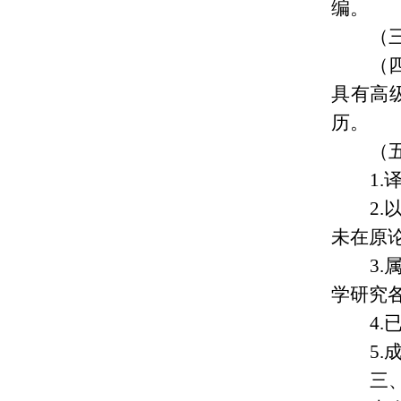
编。
（
（
具有高
历。
（
1
2
未在原
3
学研究
4
5
三