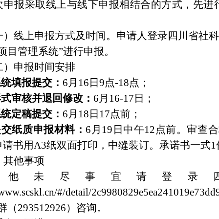
次申报采取线上与线下申报相结合的方式，先进
）线上申报方式及时间。申请人登录四川省社科研究管理系统(
项目管理系统”进行申报。
二）申报时间安排
.系统填报提交：
6月16日9点-18点；
.形式审核并退回修改：
6月16-17日；
.系统定稿提交：
6月18日17点前；
.提交纸质申报材料：
6月
19
日中午12点前。审查
申请书用A3纸双面打印，中缝装订。承诺书一式
、其他事项
其他未尽事宜请登录
//www.scskl.cn/#/detail/2c9980829e5ea241019e73d
群（293512926）咨询。