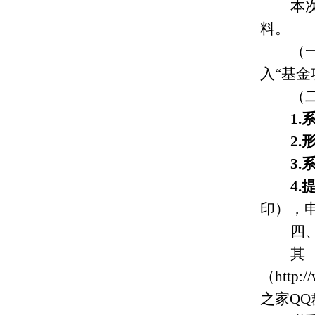
本
料。
（一
入“基金
（
1
2
3
4
印），
四
（
http:
之家QQ