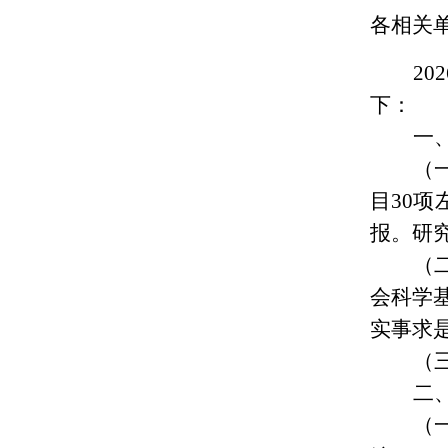
各相关
2
下：
一
（
目30
报。研
（
会科学
实事求
（
二
（