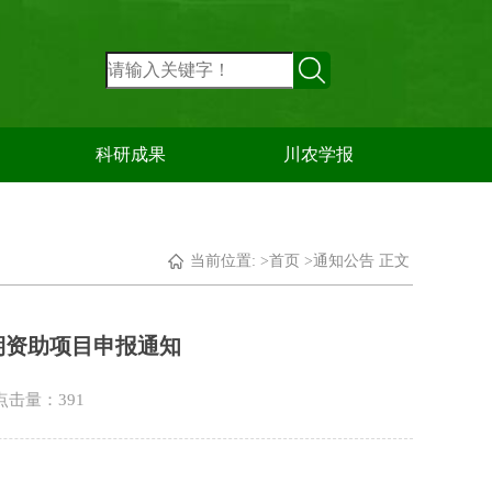
科研成果
川农学报
当前位置: >
首页
>
通知公告
正文
期资助项目申报通知
 点击量：
391