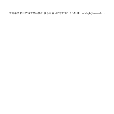
主办单位:四川农业大学科技处 联系电话: (028)86292113 E-MAIl：auldkgk@sicau.edu.cn