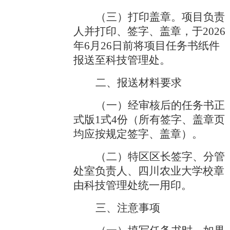
（
三
）打印
盖章
。项目
负责
人
并打印、签字、盖章
，
于
2026
年
6
月
26
日前将项目任务书纸件
报送
至科技管理处
。
二、报送材料要求
（一）经审核后的任务书正
式版
1式4份（所有签字、盖章页
均应按规定签字、盖章）。
（二
）特区区长签字、分管
处室负责人、四川农业大学
校章
由科技管理处统一用印。
三、注意事项