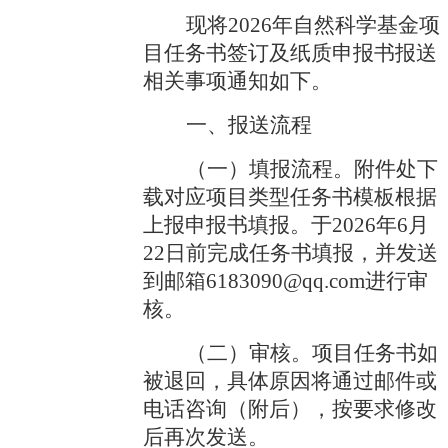
现将
2026年自然科学基金项
目任务书签订及纸质申报书报送
相关事项通知如下。
一、报送流程
（一）填报流程。
附件处下
载对应项目类型任务书模板根据
上报申报书填报
。于
2026年
6
月
22
日前完成任务书填报，并
发送
到邮箱
6183090@qq.com进行审
核
。
（
二
）审核。项目任务书如
被退回，
具体
原因
将通过邮件
或
电话咨询（附后），按要求修改
后再次
发送
。