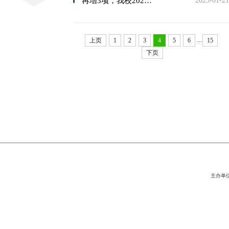
再增3项，我校2024年国家社科基金立项数创历史新高
2025-01-21
...
上页
1
2
3
4
5
6
15
下页
主办单位:四