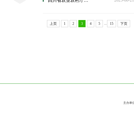
四川省农业农村厅来校调研农业新质生产力新装备新技术
2025-08-21
...
上页
1
2
3
4
5
15
下页
主办单位:四